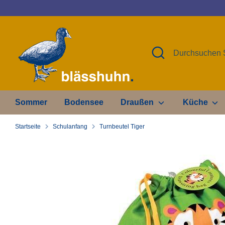
Direkt
zum
Inhalt
Suchen
Durchsuchen
Sie
unseren
Shop
Sommer
Bodensee
Draußen
Küche
Startseite
Schulanfang
Turnbeutel Tiger