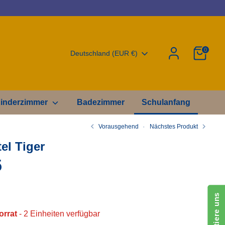
0
Währung
Deutschland (EUR €)
inderzimmer
Badezimmer
Schulanfang
Vorausgehend
Nächstes Produkt
el Tiger
5
orrat
- 2 Einheiten verfügbar