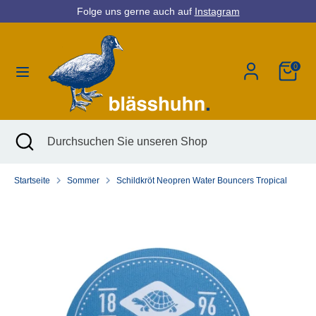
Direkt
Folge uns gerne auch auf
Instagram
Währung
zum
Deutschland (EUR €)
Inhalt
0
Suchen
Durchsuchen
Sie
unseren
Shop
Suchen
Suche
Durchsuchen
schließen
Sie
unseren
Startseite
Sommer
Schildkröt Neopren Water Bouncers Tropical
Shop