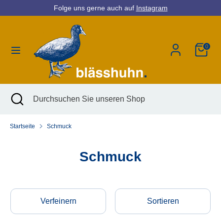
Direkt
Folge uns gerne auch auf
Instagram
Währung
zum
Deutschland (EUR €)
Inhalt
0
Suchen
Durchsuchen
Sie
unseren
Shop
Suchen
Suche
Durchsuchen
schließen
Sie
unseren
Startseite
Schmuck
Shop
Schmuck
Verfeinern
Sortieren