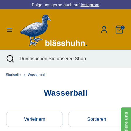
Direkt
Folge uns gerne auch auf
Instagram
Währung
zum
Deutschland (EUR €)
Inhalt
0
Suchen
Durchsuchen
Sie
unseren
Shop
Suchen
Suche
Durchsuchen
schließen
Sie
unseren
Startseite
Wasserball
Shop
Wasserball
Kontaktiere uns
Verfeinern
Sortieren