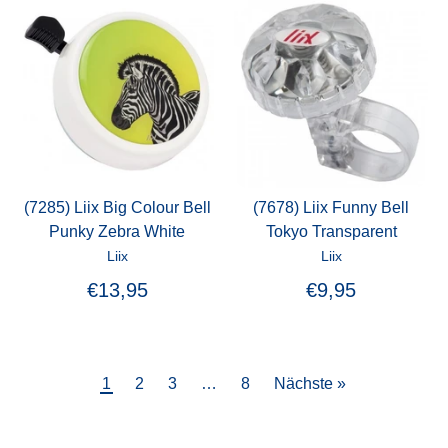
(7285) Liix Big Colour Bell
(7678) Liix Funny Bell
Punky Zebra White
Tokyo Transparent
Liix
Liix
€13,95
€9,95
1
2
3
…
8
Nächste »