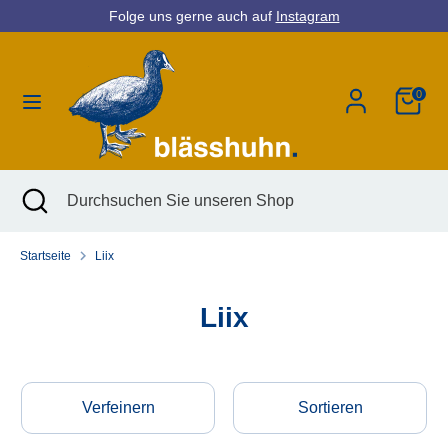
Direkt
Folge uns gerne auch auf
Instagram
Währung
zum
Deutschland (EUR €)
Inhalt
0
Suchen
Durchsuchen
Sie
unseren
Shop
Suchen
Suche
Durchsuchen
schließen
Sie
unseren
Startseite
Liix
Shop
Liix
Verfeinern
Sortieren