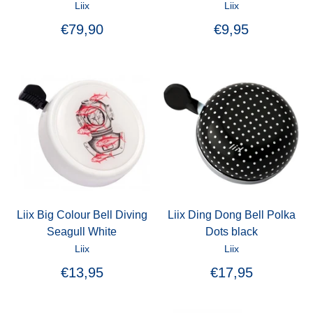
Liix
Liix
€79,90
€9,95
Liix Big Colour Bell Diving
Liix Ding Dong Bell Polka
Seagull White
Dots black
Liix
Liix
€13,95
€17,95