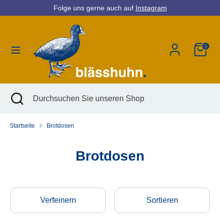
Direkt
Folge uns gerne auch auf
Instagram
Währung
zum
Deutschland (EUR €)
Inhalt
0
Suchen
Durchsuchen
Sie
unseren
Shop
Suchen
Suche
Durchsuchen
schließen
Sie
unseren
Startseite
Brotdosen
Shop
Brotdosen
Verfeinern
Sortieren