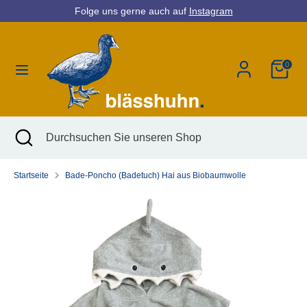
Direkt
Folge uns gerne auch auf
Instagram
Währung
zum
Deutschland (EUR €)
Inhalt
0
Suchen
Durchsuchen
Sie
unseren
Shop
Suchen
Suche
Durchsuchen
schließen
Sie
unseren
Startseite
Bade-Poncho (Badetuch) Hai aus Biobaumwolle
Shop