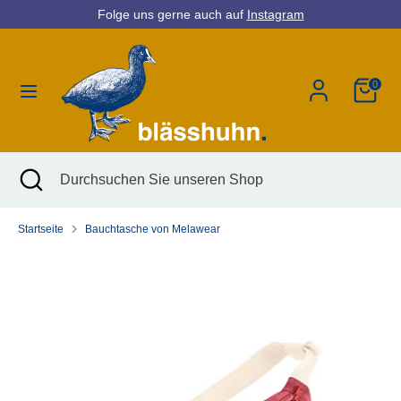
Direkt
Folge uns gerne auch auf
Instagram
Währung
zum
Deutschland (EUR €)
Inhalt
0
Suchen
Durchsuchen
Sie
unseren
Shop
Suchen
Suche
Durchsuchen
schließen
Sie
unseren
Startseite
Bauchtasche von Melawear
Shop