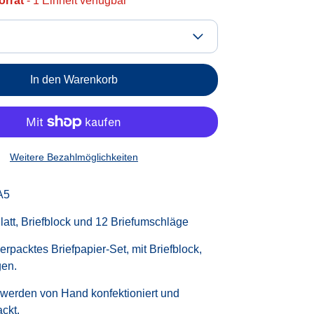
orrat
- 1 Einheit verfügbar
In den Warenkorb
Weitere Bezahlmöglichkeiten
A5
latt, Briefblock und 12 Briefumschläge
verpacktes Briefpapier-Set, mit Briefblock,
gen.
 werden von Hand konfektioniert und
ackt.