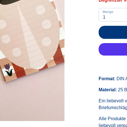
Begrenzter V
Menge
1
Format:
DIN 
Material:
25 B
Ein liebevoll 
Briefumschlä
Alle Produkte
liebevoll verp