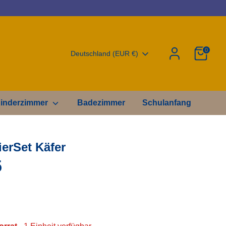
0
Währung
Deutschland (EUR €)
inderzimmer
Badezimmer
Schulanfang
ierSet Käfer
5