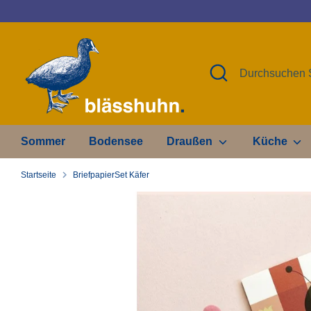
Direkt
zum
Inhalt
Suchen
Durchsuchen
Sie
unseren
Shop
Sommer
Bodensee
Draußen
Küche
Startseite
BriefpapierSet Käfer