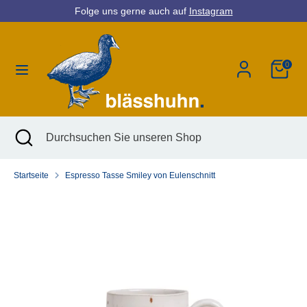
Direkt
Folge uns gerne auch auf
Instagram
Währung
zum
Deutschland (EUR €)
Inhalt
0
Suchen
Durchsuchen
Sie
unseren
Shop
Suchen
Suche
Durchsuchen
schließen
Sie
unseren
Startseite
Espresso Tasse Smiley von Eulenschnitt
Shop