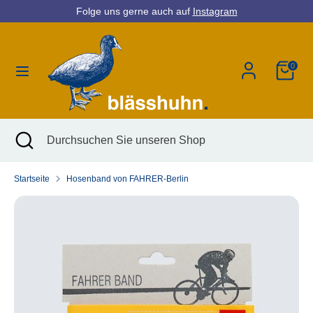
Direkt
Folge uns gerne auch auf
Instagram
Währung
zum
Deutschland (EUR €)
Inhalt
0
Suchen
Durchsuchen
Sie
unseren
Shop
Suchen
Suche
Durchsuchen
schließen
Sie
unseren
Startseite
Hosenband von FAHRER-Berlin
Shop