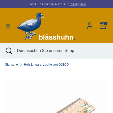
Direkt
Folge uns gerne auch auf
Instagram
Währung
zum
Deutschland (EUR €)
Inhalt
0
Suchen
Durchsuchen
Sie
unseren
Shop
Suchen
Suche
Durchsuchen
schließen
Sie
unseren
Startseite
Holz Lineale: Lucille von DJECO
Shop