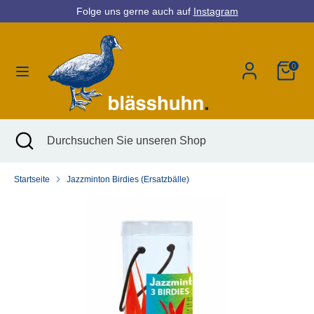
Direkt
Folge uns gerne auch auf
Instagram
Währung
zum
Deutschland (EUR €)
Inhalt
0
Suchen
Durchsuchen
Sie
unseren
Shop
Suchen
Suche
Durchsuchen
schließen
Sie
unseren
Startseite
Jazzminton Birdies (Ersatzbälle)
Shop