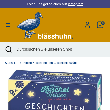
Direkt
Folge uns gerne auch auf
Instagram
Währung
zum
Deutschland (EUR €)
Inhalt
0
Suchen
Durchsuchen
Sie
unseren
Shop
Suchen
Suche
Durchsuchen
schließen
Sie
unseren
Startseite
Kleine Kuschelhelden Geschichtenwürfel
Shop