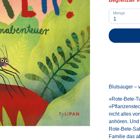
Begrenzter V
Menge
1
Blutsauger – 
»Rote-Bete-Tus
»Pflanzenstec
nicht alles v
anhören. Und d
Rote-Bete-Saf
Familie das a