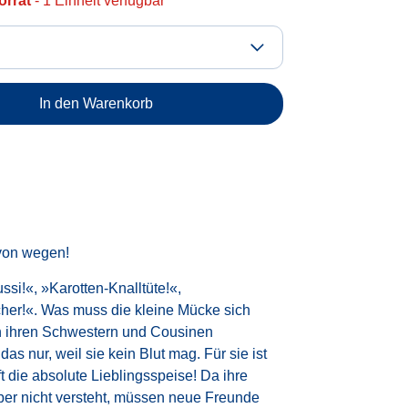
orrat
- 1 Einheit verfügbar
In den Warenkorb
von wegen!
si!«, »Karotten-Knalltüte!«,
her!«. Was muss die kleine Mücke sich
on ihren Schwestern und Cousinen
as nur, weil sie kein Blut mag. Für sie ist
t die absolute Lieblingsspeise! Da ihre
ber nicht versteht, müssen neue Freunde