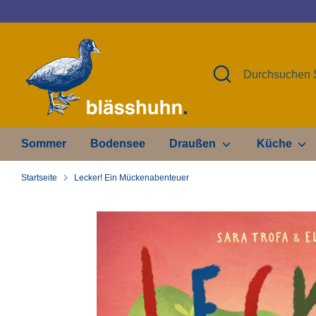
Direkt
zum
Inhalt
Suchen
Durchsuchen
Sie
unseren
Shop
Sommer
Bodensee
Draußen
Küche
Startseite
Lecker! Ein Mückenabenteuer