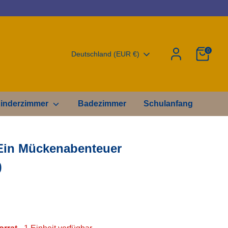
0
Währung
Deutschland (EUR €)
inderzimmer
Badezimmer
Schulanfang
 Ein Mückenabenteuer
0