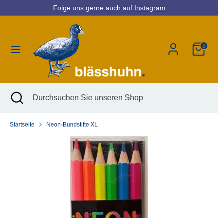
Direkt
Folge uns gerne auch auf
Instagram
Währung
zum
Deutschland (EUR €)
Inhalt
0
Suchen
Durchsuchen
Sie
unseren
Shop
Suchen
Suche
Durchsuchen
schließen
Sie
unseren
Startseite
Neon-Bundstifte XL
Shop