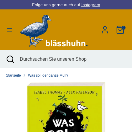
Direkt
Folge uns gerne auch auf
Instagram
Währung
zum
Deutschland (EUR €)
Inhalt
0
Suchen
Durchsuchen
Sie
unseren
Shop
Suchen
Suche
Durchsuchen
schließen
Sie
unseren
Startseite
Was soll der ganze Müll?
Shop