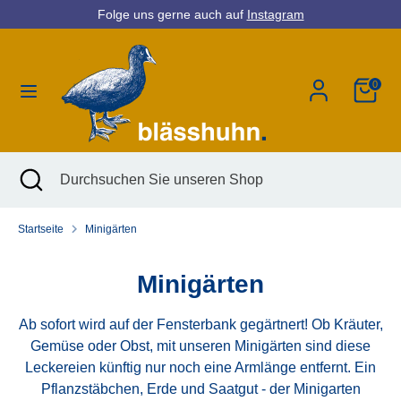
Direkt
Folge uns gerne auch auf
Instagram
Währung
zum
Deutschland (EUR €)
Inhalt
0
Suchen
Durchsuchen
Sie
unseren
Shop
Suchen
Suche
Durchsuchen
schließen
Sie
unseren
Startseite
Minigärten
Shop
Minigärten
Ab sofort wird auf der Fensterbank gegärtnert! Ob Kräuter,
Gemüse oder Obst, mit unseren Minigärten sind diese
Leckereien künftig nur noch eine Armlänge entfernt. Ein
Pflanzstäbchen, Erde und Saatgut - der Minigarten