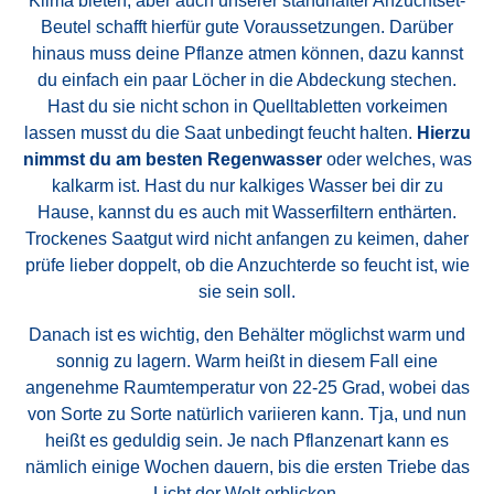
Klima bieten, aber auch unserer standhafter Anzuchtset-
Beutel schafft hierfür gute Voraussetzungen. Darüber
hinaus muss deine Pflanze atmen können, dazu kannst
du einfach ein paar Löcher in die Abdeckung stechen.
Hast du sie nicht schon in Quelltabletten vorkeimen
lassen musst du die Saat unbedingt feucht halten.
Hierzu
nimmst du am besten Regenwasser
oder welches, was
kalkarm ist. Hast du nur kalkiges Wasser bei dir zu
Hause, kannst du es auch mit Wasserfiltern enthärten.
Trockenes Saatgut wird nicht anfangen zu keimen, daher
prüfe lieber doppelt, ob die Anzuchterde so feucht ist, wie
sie sein soll.
Danach ist es wichtig, den Behälter möglichst warm und
sonnig zu lagern. Warm heißt in diesem Fall eine
angenehme Raumtemperatur von 22-25 Grad, wobei das
von Sorte zu Sorte natürlich variieren kann. Tja, und nun
heißt es geduldig sein. Je nach Pflanzenart kann es
nämlich einige Wochen dauern, bis die ersten Triebe das
Licht der Welt erblicken.